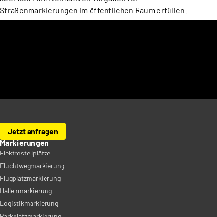
Straßenmarkierungen im öffentlichen Raum erfüllen.
JETZT ZU IHRER
BUNDESWEITEN ANFRAGE:
Von der Planung bis zur Umsetzung – wir sind Ihr Partner
für bundesweite Projekte. Fordern Sie jetzt Ihr Angebot an!
Angebot anfragen
Jetzt anfragen
Markierungen
Elektrostellplätze
Fluchtwegmarkierung
Flugplatzmarkierung
Hallenmarkierung
Logistikmarkierung
Parkplatzmarkierung