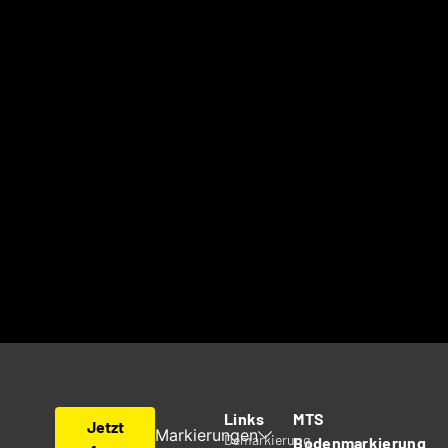
Von der Planung bis zur Umsetzung –
wir sind Ihr Partner für bundesweite
Projekte. Fordern Sie jetzt Ihr
Angebot an!
Angebot anfragen
Links
MTS
Jetzt
Markierungen
Demarkierung
Bodenmarkierung