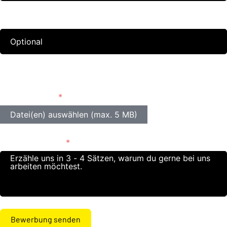
Berufsausbildung
Lade bitte hier deinen Lebenslauf hoch und füge optional
weitere Dokumente als PDF-Datei (max. 4) hinzu (z. B.
Anschreiben).
Datei(en) auswählen (max. 5 MB)
Deine Nachricht
Bewerbung senden